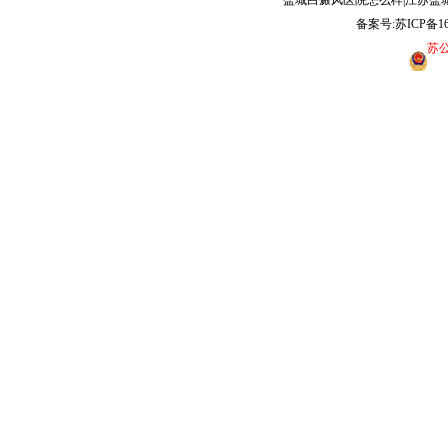
盐城白癜风医院怎么样|江苏盐
备案号:
苏ICP备16
苏公