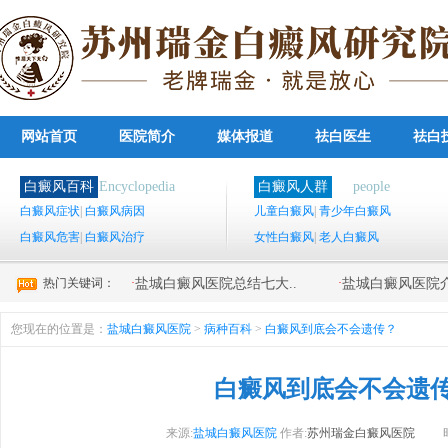
网站首页
医院简介
媒体报道
祛白医生
祛白
白癜风百科
Encyclopedia
白癜风人群
people
白癜风症状
|
白癜风病因
儿童白癜风
|
青少年白癜风
白癜风危害
|
白癜风治疗
女性白癜风
|
老人白癜风
热门关键词：
·
·
盐城白癜风医院总结七大..
盐城白癜风医院介
您现在的位置是：
盐城白癜风医院
>
病种百科
>
白癜风到底会不会遗传？
白癜风到底会不会遗
来源:
盐城白癜风医院
作者:
苏州瑞金白癜风医院