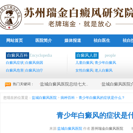
网站首页
医院简介
媒体报道
祛白医生
祛白
白癜风百科
Encyclopedia
白癜风人群
people
白癜风症状
|
白癜风病因
儿童白癜风
|
青少年白癜风
白癜风危害
|
白癜风治疗
女性白癜风
|
老人白癜风
热门关键词：
·
·
盐城白癜风医院总结七大..
盐城白癜风医院介
您现在的位置是：
盐城白癜风医院
>
病种百科
>
青少年白癜风的症状是什么？
青少年白癜风的症状是
来源:
盐城白癜风医院
作者:
苏州瑞金白癜风医院