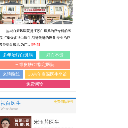
盐城白癜风医院是江苏白癜风治疗专科的医
院,汇集众多祛白医生,引进先进的设备,专业治疗
各类型白癜风,为广...
[详情]
多年治疗白斑病
好而不贵
三维皮肤CT指定医院
来院路线
30余年资深医生坐诊
免费问诊
免费问诊医生
祛白医生
White doctor
宋玉芹医生