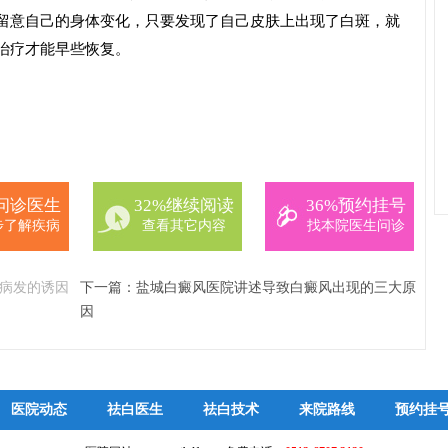
留意自己的身体变化，只要发现了自己皮肤上出现了白斑，就
治疗才能早些恢复。
%问诊医生
32%继续阅读
36%预约挂号
步了解疾病
查看其它内容
找本院医生问诊
病发的诱因
下一篇：
盐城白癜风医院讲述导致白癜风出现的三大原
因
医院动态
祛白医生
祛白技术
来院路线
预约挂