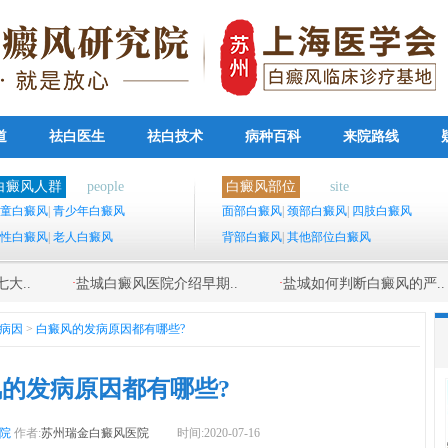
道
祛白医生
祛白技术
病种百科
来院路线
白癜风人群
people
白癜风部位
site
童白癜风
|
青少年白癜风
面部白癜风
|
颈部白癜风
|
四肢白癜风
性白癜风
|
老人白癜风
背部白癜风
|
其他部位白癜风
·
·
大..
盐城白癜风医院介绍早期..
盐城如何判断白癜风的严..
病因
>
白癜风的发病原因都有哪些?
的发病原因都有哪些?
院
作者:
苏州瑞金白癜风医院
时间:2020-07-16