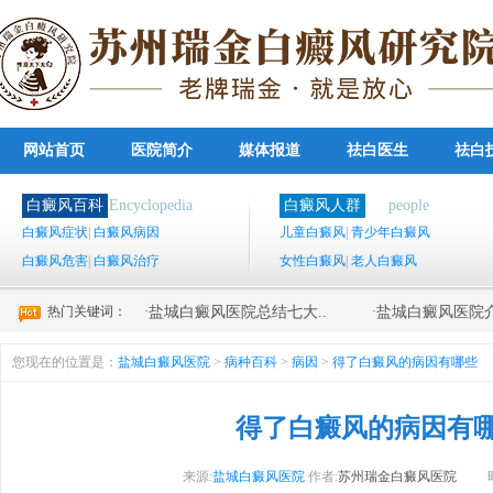
网站首页
医院简介
媒体报道
祛白医生
祛白
白癜风百科
Encyclopedia
白癜风人群
people
白癜风症状
|
白癜风病因
儿童白癜风
|
青少年白癜风
白癜风危害
|
白癜风治疗
女性白癜风
|
老人白癜风
热门关键词：
·
·
盐城白癜风医院总结七大..
盐城白癜风医院介
您现在的位置是：
盐城白癜风医院
>
病种百科
>
病因
>
得了白癜风的病因有哪些
得了白癜风的病因有
来源:
盐城白癜风医院
作者:
苏州瑞金白癜风医院