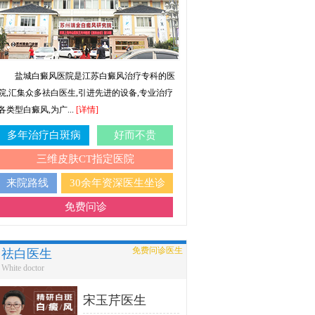
盐城白癜风医院是江苏白癜风治疗专科的医
院,汇集众多祛白医生,引进先进的设备,专业治疗
各类型白癜风,为广...
[详情]
多年治疗白斑病
好而不贵
三维皮肤CT指定医院
来院路线
30余年资深医生坐诊
免费问诊
免费问诊医生
祛白医生
White doctor
宋玉芹医生