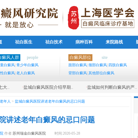
道
祛白医生
祛白技术
病种百科
来院路线
白癜风人群
people
白癜风部位
site
童白癜风
|
青少年白癜风
面部白癜风
|
颈部白癜风
|
四肢白癜风
性白癜风
|
老人白癜风
背部白癜风
|
其他部位白癜风
·
·
大..
盐城白癜风医院介绍早期..
盐城如何判断白癜风的严..
老年人
>
盐城白癜风医院讲述老年白癜风的忌口问题
院讲述老年白癜风的忌口问题
院
作者:
苏州瑞金白癜风医院
时间:2020-05-28