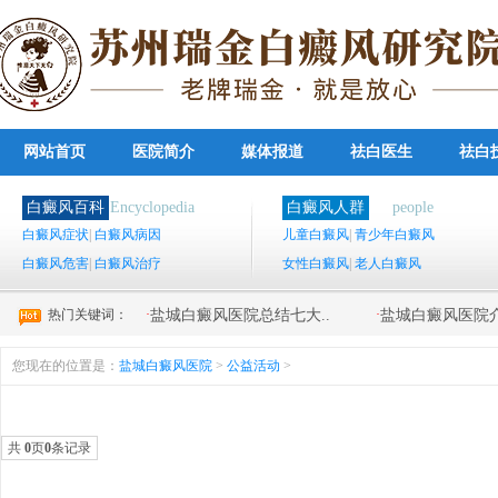
网站首页
医院简介
媒体报道
祛白医生
祛白
白癜风百科
Encyclopedia
白癜风人群
people
白癜风症状
|
白癜风病因
儿童白癜风
|
青少年白癜风
白癜风危害
|
白癜风治疗
女性白癜风
|
老人白癜风
热门关键词：
·
·
盐城白癜风医院总结七大..
盐城白癜风医院介
您现在的位置是：
盐城白癜风医院
>
公益活动
>
共
0
页
0
条记录