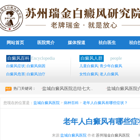
网站首页
医院简介
媒体报道
祛白医生
祛白
白癜风百科
Encyclopedia
白癜风人群
people
白癜风症状
|
白癜风病因
儿童白癜风
|
青少年白癜风
白癜风危害
|
白癜风治疗
女性白癜风
|
老人白癜风
热门关键词：
·
·
盐城白癜风医院总结七大..
盐城白癜风医院介
您现在的位置是：
盐城白癜风医院
>
病种百科
>
老年人白癜风有哪些症状？
老年人白癜风有哪些症
来源:
盐城白癜风医院
作者:
苏州瑞金白癜风医院