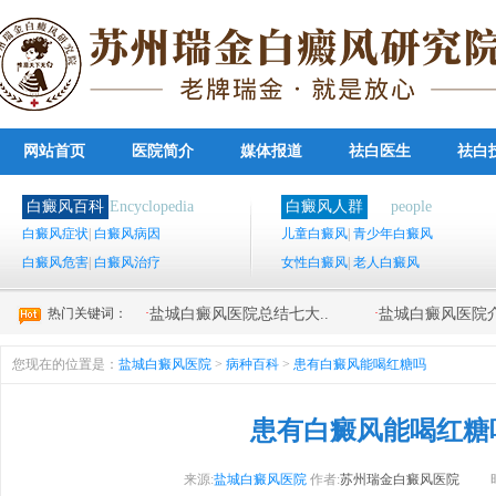
网站首页
医院简介
媒体报道
祛白医生
祛白
白癜风百科
Encyclopedia
白癜风人群
people
白癜风症状
|
白癜风病因
儿童白癜风
|
青少年白癜风
白癜风危害
|
白癜风治疗
女性白癜风
|
老人白癜风
热门关键词：
·
·
盐城白癜风医院总结七大..
盐城白癜风医院介
您现在的位置是：
盐城白癜风医院
>
病种百科
>
患有白癜风能喝红糖吗
患有白癜风能喝红糖
来源:
盐城白癜风医院
作者:
苏州瑞金白癜风医院