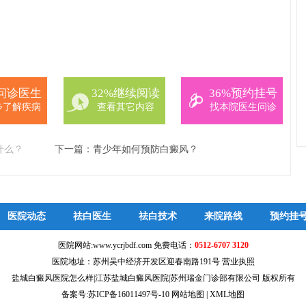
%问诊医生
32%继续阅读
36%预约挂号
步了解疾病
查看其它内容
找本院医生问诊
什么？
下一篇：
青少年如何预防白癜风？
医院动态
祛白医生
祛白技术
来院路线
预约挂
医院网站:www.ycrjbdf.com 免费电话：
0512-6707 3120
医院地址：苏州吴中经济开发区迎春南路191号
营业执照
盐城白癜风医院怎么样|江苏盐城白癜风医院|苏州瑞金门诊部有限公司 版权所有
备案号:
苏ICP备16011497号-10
网站地图
|
XML地图