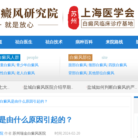
道
祛白医生
祛白技术
病种百科
来院路线
白癜风人群
people
白癜风部位
site
童白癜风
|
青少年白癜风
面部白癜风
|
颈部白癜风
|
四肢白癜风
性白癜风
|
老人白癜风
背部白癜风
|
其他部位白癜风
·
·
大..
盐城白癜风医院介绍早期..
盐城如何判断白癜风的严..
白癜风是由什么原因引起的？
是由什么原因引起的？
院
作者:
苏州瑞金白癜风医院
时间:2024-02-20