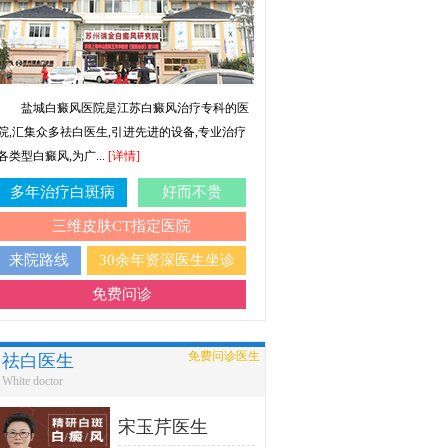
盐城白癜风医院是江苏白癜风治疗专科的医
院,汇集众多祛白医生,引进先进的设备,专业治疗
各类型白癜风,为广...
[详情]
多年治疗白斑病
好而不贵
三维皮肤CT指定医院
来院路线
30余年资深医生坐诊
免费问诊
免费问诊医生
祛白医生
White doctor
宋玉芹医生