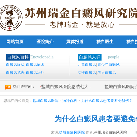
网站首页
医院简介
媒体报道
祛白医生
祛白
白癜风百科
Encyclopedia
白癜风人群
people
白癜风症状
|
白癜风病因
儿童白癜风
|
青少年白癜风
白癜风危害
|
白癜风治疗
女性白癜风
|
老人白癜风
热门关键词：
·
·
盐城白癜风医院总结七大..
盐城白癜风医院介
您现在的位置是：
盐城白癜风医院
>
病种百科
>
为什么白癜风患者要避免创伤？
为什么白癜风患者要避免
来源:
盐城白癜风医院
作者:
苏州瑞金白癜风医院